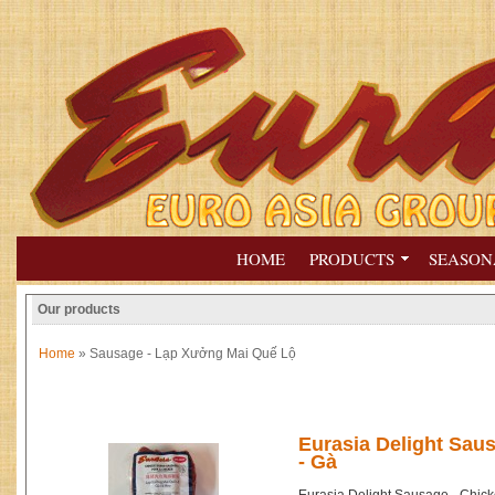
HOME
PRODUCTS
SEASON
Our products
Home
» Sausage - Lạp Xưởng Mai Quế Lộ
Eurasia Delight Sau
- Gà